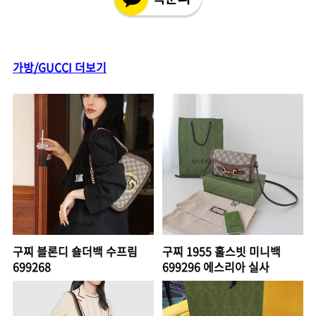
가방/GUCCI 더보기
구찌 블론디 숄더백 수프림
구찌 1955 홀스빗 미니백
699268
699296 에스리아 실사