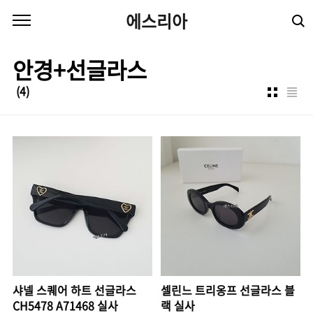
본문 바로가기
에스리아
안경+선글라스
(4)
샤넬 스퀘어 하트 선글라스
셀린느 트리옹프 선글라스 블
CH5478 A71468 실사
랙 실사