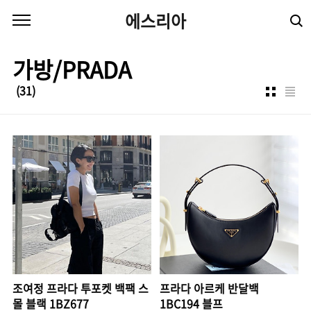
본문 바로가기
에스리아
가방/PRADA
(31)
조여정 프라다 투포켓 백팩 스
프라다 아르케 반달백
몰 블랙 1BZ677
1BC194 블프