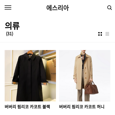
본문 바로가기
에스리아
의류
(31)
버버리 핌리코 카코트 블랙
버버리 핌리코 카코트 허니