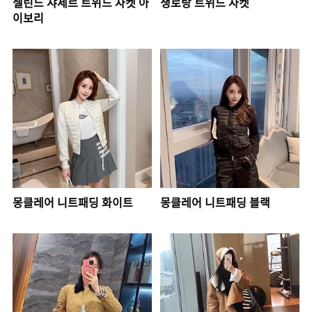
셀린느 샤세르 트위드 자켓 아
생로랑 트위드 자켓
이보리
몽클레어 니트패딩 화이트
몽클레어 니트패딩 블랙