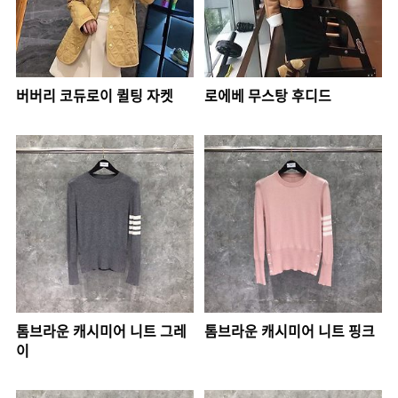
버버리 코듀로이 퀼팅 자켓
로에베 무스탕 후디드
톰브라운 캐시미어 니트 그레
톰브라운 캐시미어 니트 핑크
이