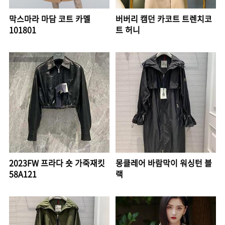
막스마라 마담 코트 카멜
버버리 캠던 카코트 트렌치코
101801
트 허니
2023FW 프라다 숏 가죽재킷
몽클레어 바람막이 워싱턴 블
58A121
랙