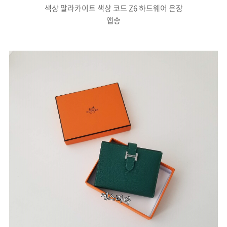
색상 말라카이트 색상 코드 Z6 하드웨어 은장
앱송