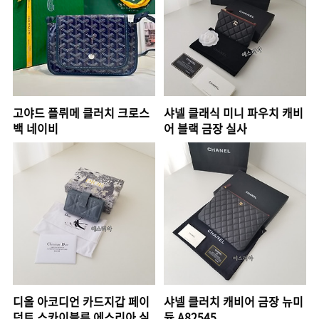
고야드 플뤼메 클러치 크로스
샤넬 클래식 미니 파우치 캐비
백 네이비
어 블랙 금장 실사
디올 아코디언 카드지갑 페이
샤넬 클러치 캐비어 금장 뉴미
던트 스카이블루 에스리아 실
듐 A82545