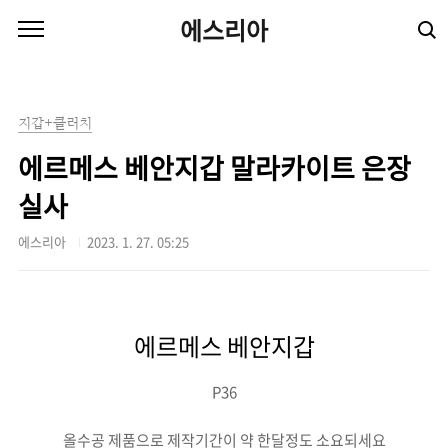
본문 바로가기
에스리아
지갑+클러치
에르메스 베안지갑 말라카이트 은장
실사
에스리아
2023. 1. 27. 05:25
에르메스 베안지갑
P36
올수공 제품으로 제작기간이 약 한달정도 소요되세요