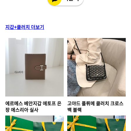
지갑+클러치 더보기
에르메스 베안지갑 에토프 은
고야드 플뤼메 클러치 크로스
장 에스리아 실사
백 블랙