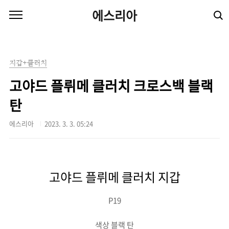
본문 바로가기
에스리아
지갑+클러치
고야드 플뤼메 클러치 크로스백 블랙
탄
에스리아
2023. 3. 3. 05:24
고야드 플뤼메 클러치 지갑
P19
색상 블랙 탄