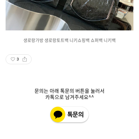
생로랑가방 생로랑토트백 니키쇼핑백 쇼퍼백 니키백
3
문의는 아래 톡문의 버튼을 눌러서
카톡으로 남겨주세요^^