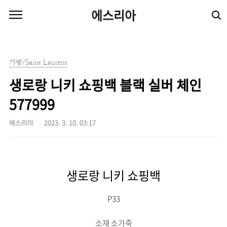
본문 바로가기
에스리아
가방/Saint Laurent
생로랑 니키 쇼핑백 블랙 실버 체인
577999
에스리아
2023. 3. 10. 03:17
생로랑 니키 쇼핑백
P33
소재 소가죽