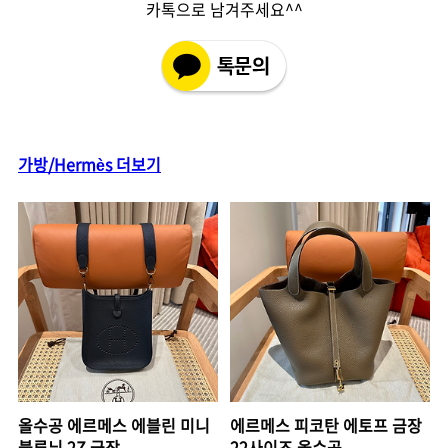
카톡으로 남겨주세요^^
가방/Hermès 더보기
올수공 에르메스 에블린 미니
에르메스 피코탄 에토프 금장
블루늬 2Z 금장
22사이즈 올수공