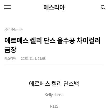
본문 바로가기
에스리아
가방/Hermès
에르메스 켈리 단스 올수공 차이컬러
금장
에스리아
2023. 11. 1. 11:08
에르메스 켈리 단스백
Kelly danse
P115