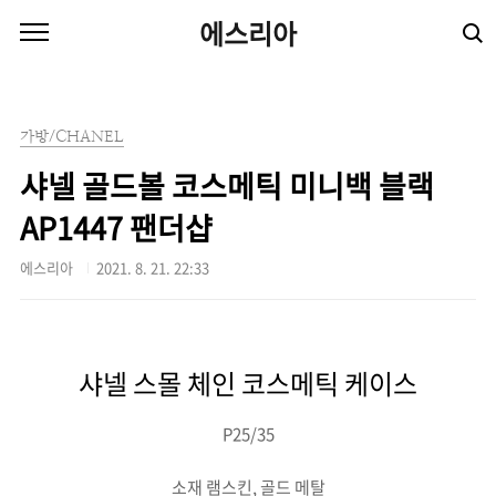
본문 바로가기
에스리아
가방/CHANEL
샤넬 골드볼 코스메틱 미니백 블랙
AP1447 팬더샵
에스리아
2021. 8. 21. 22:33
샤넬 스몰 체인 코스메틱 케이스
P25/35
소재 램스킨, 골드 메탈