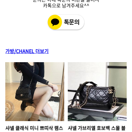
카톡으로 남겨주세요^^
가방/CHANEL 더보기
샤넬 클래식 미니 쁘띠삭 램스
샤넬 가브리엘 호보백 스몰 블