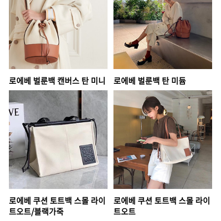
로에베 벌룬백 캔버스 탄 미니
로에베 벌룬백 탄 미듐
로에베 쿠션 토트백 스몰 라이
로에베 쿠션 토트백 스몰 라이
트오트/블랙가죽
트오트