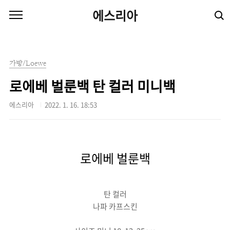
본문 바로가기
에스리아
가방/Loewe
로에베 벌룬백 탄 컬러 미니백
에스리아
2022. 1. 16. 18:53
로에베 벌룬백
탄 컬러
나파 카프스킨