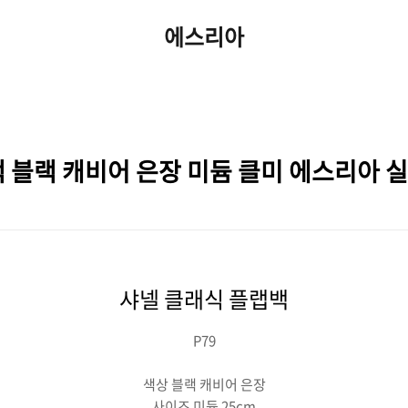
에스리아
 블랙 캐비어 은장 미듐 클미 에스리아 
샤넬 클래식 플랩백
P79
색상 블랙 캐비어 은장
사이즈 미듐 25cm